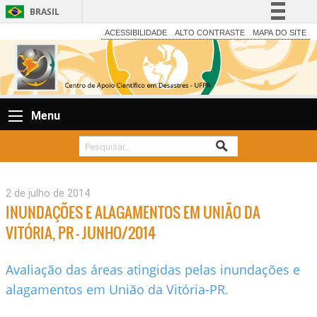
BRASIL
Simplifique!
ACESSIBILIDADE
ALTO CONTRASTE
MAPA DO SITE
Comunica BR
Participe
Acesso à informação
Menu
Legislação
Canais
2 de julho de 2014
INUNDAÇÕES E ALAGAMENTOS EM UNIÃO DA
VITÓRIA, PR – JUNHO/2014
Avaliação das áreas atingidas pelas inundações e
alagamentos em União da Vitória-PR.