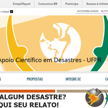
Simplifique!
Comunica BR
Participe
Acesso à infor
ACESSIBILIDADE
ALTO
o rodapé
4
S
PROPOSTAS
INTEGRE-SE
C