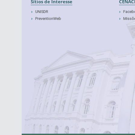
Sítios de Interesse
CENAC
UNISDR
Faceb
PreventionWeb
Missõe