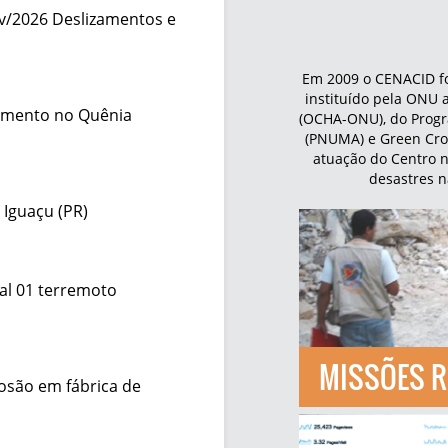
ev/2026 Deslizamentos e
Em 2009 o CENACID fo
instituído pela ONU 
zamento no Quênia
(OCHA-ONU), do Prog
(PNUMA) e Green Cro
atuação do Centro 
desastres n
 Iguaçu (PR)
al 01 terremoto
MISSÕES R
osão em fábrica de