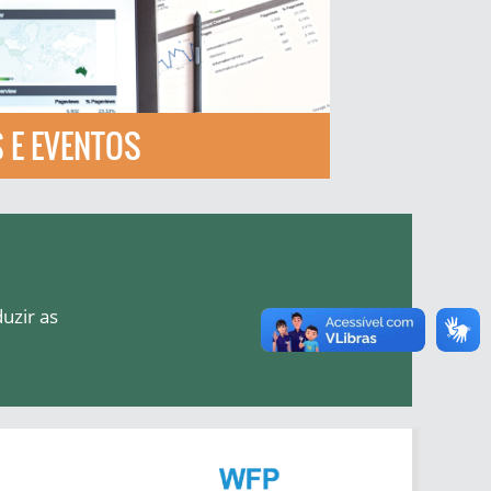
 E EVENTOS
uzir as