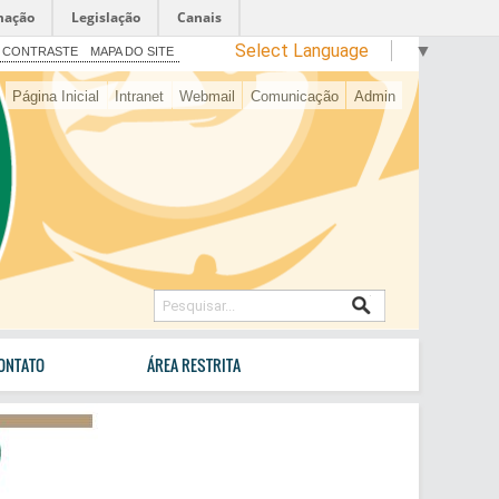
mação
Legislação
Canais
Select Language
▼
 CONTRASTE
MAPA DO SITE
Página Inicial
Intranet
Webmail
Comunicação
Admin
ONTATO
ÁREA RESTRITA