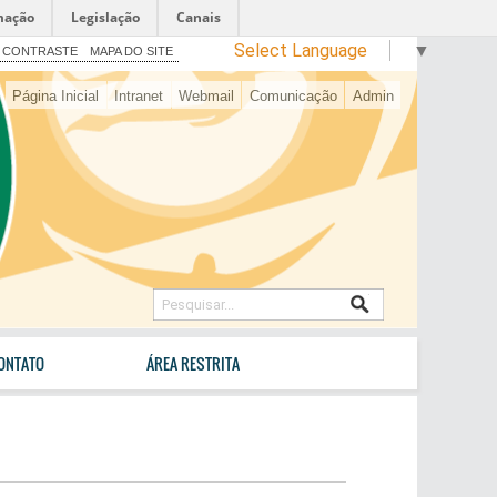
mação
Legislação
Canais
Select Language
▼
 CONTRASTE
MAPA DO SITE
Página Inicial
Intranet
Webmail
Comunicação
Admin
ONTATO
ÁREA RESTRITA