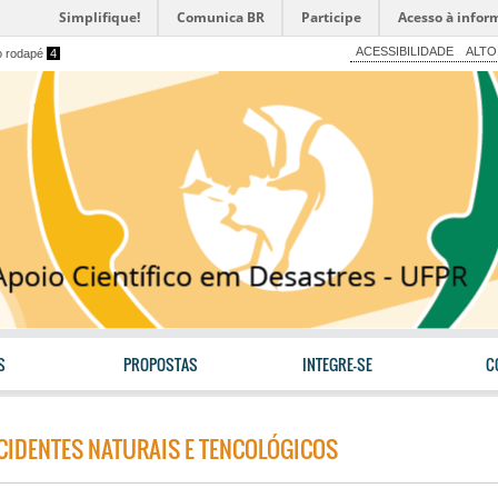
Simplifique!
Comunica BR
Participe
Acesso à infor
ACESSIBILIDADE
ALTO
o rodapé
4
S
PROPOSTAS
INTEGRE-SE
C
ACIDENTES NATURAIS E TENCOLÓGICOS