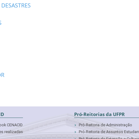
 DESASTRES
S
OR
ID
Pró-Reitorias da UFPR
ook CENACID
Pró-Reitoria de Administração
s realizadas
Pró-Reitoria de Assuntos Estudan
Pró-Reitoria de Extensão e Cultura