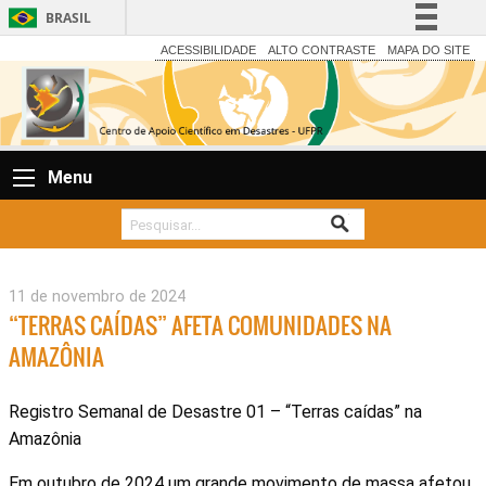
BRASIL
Simplifique!
ACESSIBILIDADE
ALTO CONTRASTE
MAPA DO SITE
Comunica BR
Participe
Acesso à informação
Menu
Legislação
Canais
11 de novembro de 2024
“TERRAS CAÍDAS” AFETA COMUNIDADES NA
AMAZÔNIA
Registro Semanal de Desastre 01 – “Terras caídas” na
Amazônia
Em outubro de 2024 um grande movimento de massa afetou