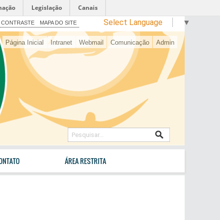
mação
Legislação
Canais
Select Language
▼
 CONTRASTE
MAPA DO SITE
Página Inicial
Intranet
Webmail
Comunicação
Admin
ONTATO
ÁREA RESTRITA