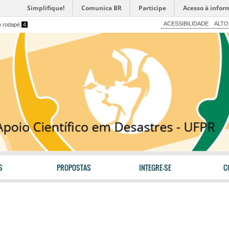
Simplifique!
Comunica BR
Participe
Acesso à infor
ACESSIBILIDADE
ALTO
o rodapé
4
S
PROPOSTAS
INTEGRE-SE
C