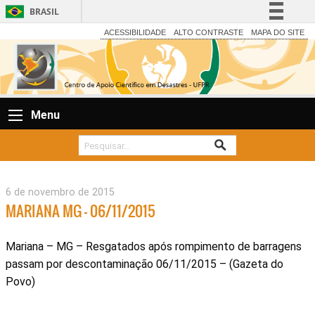
BRASIL
Simplifique!
ACESSIBILIDADE
ALTO CONTRASTE
MAPA DO SITE
Comunica BR
Participe
Acesso à informação
Menu
Legislação
Canais
6 de novembro de 2015
MARIANA MG – 06/11/2015
Mariana – MG – Resgatados após rompimento de barragens
passam por descontaminação 06/11/2015 – (Gazeta do
Povo)