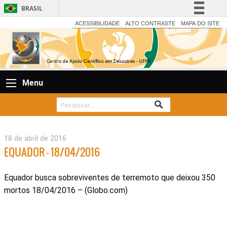
BRASIL
Simplifique!
ACESSIBILIDADE
ALTO CONTRASTE
MAPA DO SITE
Comunica BR
Participe
Acesso à informação
Menu
Legislação
Canais
18 de abril de 2016
EQUADOR – 18/04/2016
Equador busca sobreviventes de terremoto que deixou 350
mortos 18/04/2016 – (Globo.com)