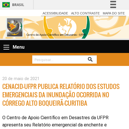
BRASIL
Simplifique!
ACESSIBILIDADE
ALTO CONTRASTE
MAPA DO SITE
Comunica BR
Participe
Acesso à informação
Menu
Legislação
Canais
20 de maio de 2021
CENACID-UFPR PUBLICA RELATÓRIO DOS ESTUDOS
EMERGENCIAIS DA INUNDAÇÃO OCORRIDA NO
CÓRREGO ALTO BOQUEIRÃ-CURITIBA
O Centro de Apoio Científico em Desastres da UFPR
apresenta seu Relatório emergencial da enchente e