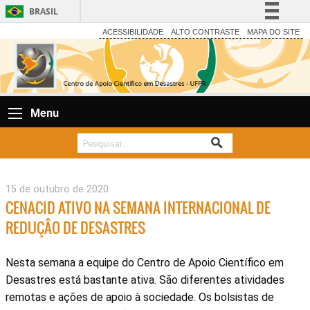
BRASIL
Simplifique!
ACESSIBILIDADE
ALTO CONTRASTE
MAPA DO SITE
Comunica BR
Participe
Acesso à informação
Menu
Legislação
Canais
15 de outubro de 2020
CENACID ATIVO NA SEMANA INTERNACIONAL DE
REDUÇÂO DE DESASTRES
Nesta semana a equipe do Centro de Apoio Científico em
Desastres está bastante ativa. São diferentes atividades
remotas e ações de apoio à sociedade. Os bolsistas de