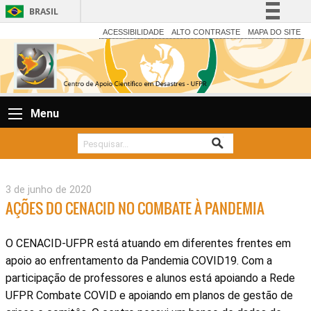
BRASIL
Simplifique!
ACESSIBILIDADE
ALTO CONTRASTE
MAPA DO SITE
Comunica BR
Participe
Acesso à informação
Menu
Legislação
Canais
3 de junho de 2020
AÇÕES DO CENACID NO COMBATE À PANDEMIA
O CENACID-UFPR está atuando em diferentes frentes em
apoio ao enfrentamento da Pandemia COVID19. Com a
participação de professores e alunos está apoiando a Rede
UFPR Combate COVID e apoiando em planos de gestão de