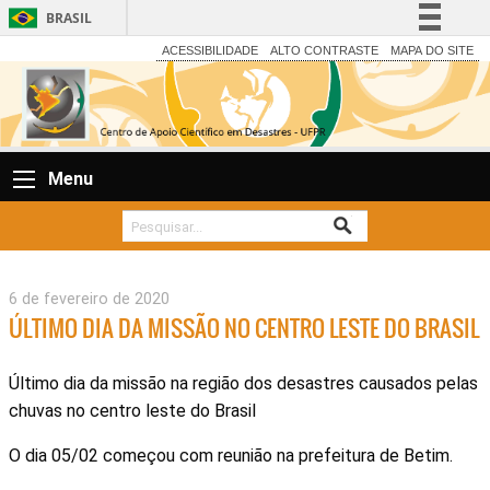
BRASIL
Simplifique!
ACESSIBILIDADE
ALTO CONTRASTE
MAPA DO SITE
Comunica BR
Participe
Acesso à informação
Menu
Legislação
Canais
6 de fevereiro de 2020
ÚLTIMO DIA DA MISSÃO NO CENTRO LESTE DO BRASIL
Último dia da missão na região dos desastres causados pelas
chuvas no centro leste do Brasil
O dia 05/02 começou com reunião na prefeitura de Betim.