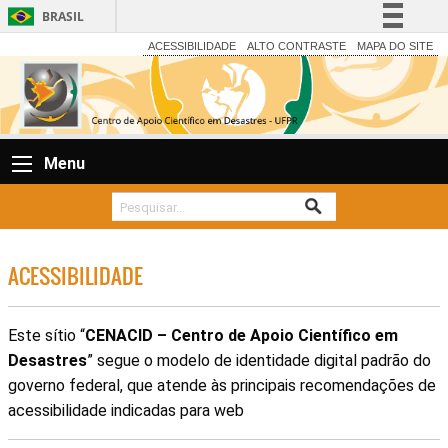
BRASIL
Simplifique!
ACESSIBILIDADE
ALTO CONTRASTE
MAPA DO SITE
Comunica BR
Participe
Acesso à informação
Menu
Legislação
Canais
ACESSIBILIDADE
Este sítio “
CENACID – Centro de Apoio Científico em
Desastres
” segue o modelo de identidade digital padrão do
governo federal, que atende às principais recomendações de
acessibilidade indicadas para web