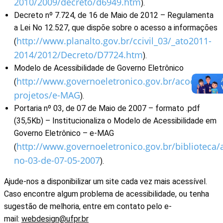
2010/2009/decreto/d6949.htm
).
Decreto nº 7.724, de 16 de Maio de 2012 – Regulamenta
a Lei No 12.527, que dispõe sobre o acesso a informações
http://www.planalto.gov.br/ccivil_03/_ato2011-
(
2014/2012/Decreto/D7724.htm
).
Modelo de Acessibilidade de Governo Eletrônico
http://www.governoeletronico.gov.br/acoes-e-
(
projetos/e-MAG
).
Portaria nº 03, de 07 de Maio de 2007 – formato .pdf
(35,5Kb) – Institucionaliza o Modelo de Acessibilidade em
Governo Eletrônico – e-MAG
http://www.governoeletronico.gov.br/biblioteca/
(
no-03-de-07-05-2007
).
Ajude-nos a disponibilizar um site cada vez mais acessível.
Caso encontre algum problema de acessibilidade, ou tenha
sugestão de melhoria, entre em contato pelo e-
mail:
webdesign@ufpr.br